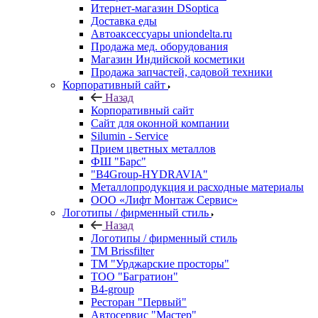
Итернет-магазин DSoptica
Доставка еды
Автоаксессуары uniondelta.ru
Продажа мед. оборудования
Магазин Индийской косметики
Продажа запчастей, садовой техники
Корпоративный сайт
Назад
Корпоративный сайт
Сайт для оконной компании
Silumin - Service
Прием цветных металлов
ФШ "Барс"
"B4Group-HYDRAVIA"
Металлопродукция и расходные материалы
OOO «Лифт Монтаж Сервис»
Логотипы / фирменный стиль
Назад
Логотипы / фирменный стиль
TM Brissfilter
ТМ "Урджарские просторы"
ТОО "Багратион"
B4-group
Ресторан "Первый"
Автосервис "Мастер"