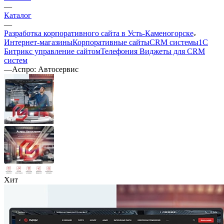
—
Каталог
—
Разработка корпоративного сайта в Усть-Каменогорске
Интернет-магазины
Корпоративные сайты
CRM системы
1С
Битрикс управление сайтом
Телефония
Виджеты для CRM
cистем
—
Аспро: Автосервис
Хит