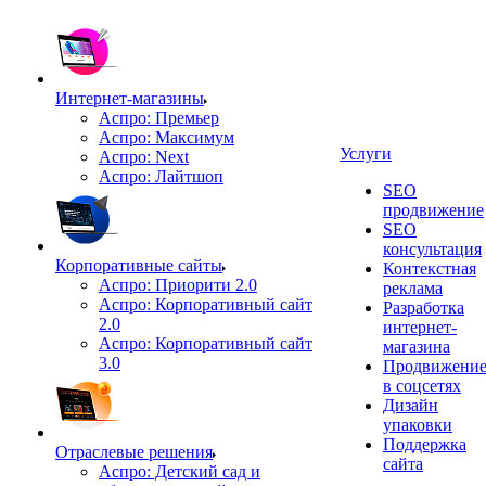
Интернет-магазины
Аспро: Премьер
Аспро: Максимум
Услуги
Аспро: Next
Аспро: Лайтшоп
SEO
продвижение
SEO
консультация
Корпоративные сайты
Контекстная
Аспро: Приорити 2.0
реклама
Аспро: Корпоративный сайт
Разработка
2.0
интернет-
Аспро: Корпоративный сайт
магазина
3.0
Продвижени
в соцсетях
Дизайн
упаковки
Поддержка
Отраслевые решения
сайта
Аспро: Детский сад и