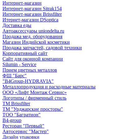
Интернет-магазин
Интернет-магазин Sitrak154
Интернет-магазин Brissfilter
Итернет-магазин DSoptica
Доставка еды
Автоаксессуары uniondelta.ru
Продажа мед. оборудования
Магазин Индийской косметики
Продажа запчастей, садовой техники
Корпоративный сайт
Сайт для оконной компании
Silumin - Service
Прием цветных металлов
ФШ "Барс"
"B4Group-HYDRAVIA"
Металлопродукция и расходные материалы
OOO «Лифт Монтаж Сервис»
Логотипы / фирменный стиль
TM Brissfilter
ТМ "Урджарские просторы"
ТОО "Багратион"
B4-group
Ресторан "Первый"
Автосервис "Мастер"
Дизайн упаковки