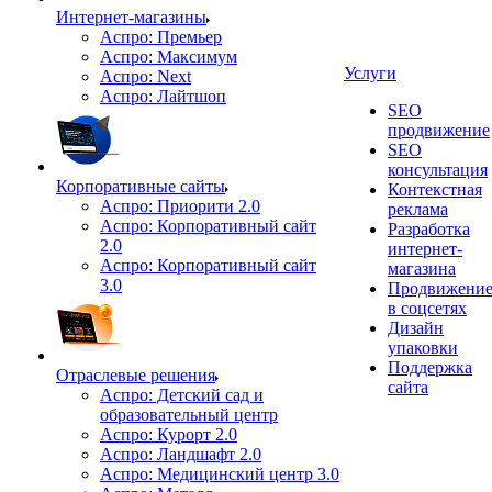
Интернет-магазины
Аспро: Премьер
Аспро: Максимум
Услуги
Аспро: Next
Аспро: Лайтшоп
SEO
продвижение
SEO
консультация
Корпоративные сайты
Контекстная
Аспро: Приорити 2.0
реклама
Аспро: Корпоративный сайт
Разработка
2.0
интернет-
Аспро: Корпоративный сайт
магазина
3.0
Продвижени
в соцсетях
Дизайн
упаковки
Поддержка
Отраслевые решения
сайта
Аспро: Детский сад и
образовательный центр
Аспро: Курорт 2.0
Аспро: Ландшафт 2.0
Аспро: Медицинский центр 3.0